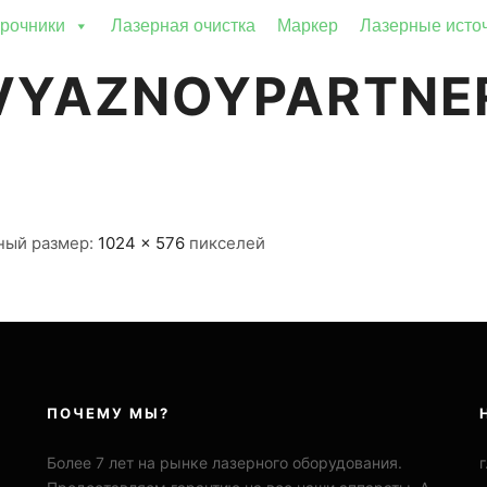
рочники
Лазерная очистка
Маркер
Лазерные исто
VYAZNOYPARTNE
ный размер:
1024 × 576
пикселей
ПОЧЕМУ МЫ?
Более 7 лет на рынке лазерного оборудования.
г