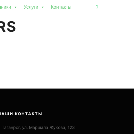
чники
Услуги
Контакты
Боковая панель ма
RS
НАШИ КОНТАКТЫ
. Таганрог, ул. Маршала Жукова, 123