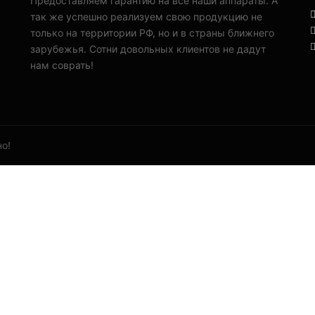
Предоставляем гарантию на все наши аппараты. А
так же успешно реализуем свою продукцию не
только на территории РФ, но и в страны ближнего
зарубежья. Сотни довольных клиентов не дадут
нам соврать!
о!