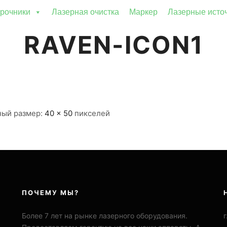
рочники
Лазерная очистка
Маркер
Лазерные исто
RAVEN-ICON1
ный размер:
40 × 50
пикселей
ПОЧЕМУ МЫ?
Более 7 лет на рынке лазерного оборудования.
г