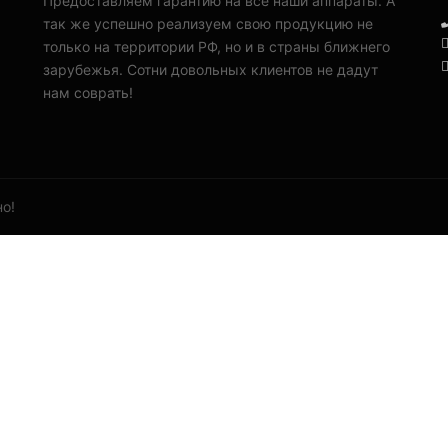
Предоставляем гарантию на все наши аппараты. А
так же успешно реализуем свою продукцию не
только на территории РФ, но и в страны ближнего
зарубежья. Сотни довольных клиентов не дадут
нам соврать!
о!