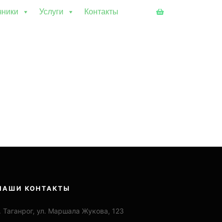
чники
Услуги
Контакты
Боковая панель ма
НАШИ КОНТАКТЫ
. Таганрог, ул. Маршала Жукова, 123