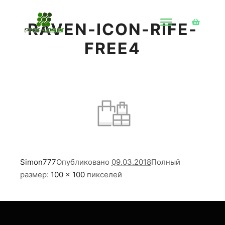
RAVEN-ICON-RIFE-
Боковая 
FREE4
Simon777
Опубликовано
09.03.2018
Полный
размер:
100 × 100
пикселей