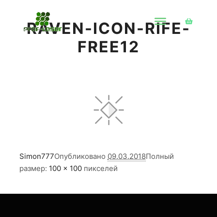
RAVEN-ICON-RIFE-
Боковая 
FREE12
Simon777
Опубликовано
09.03.2018
Полный
размер:
100 × 100
пикселей