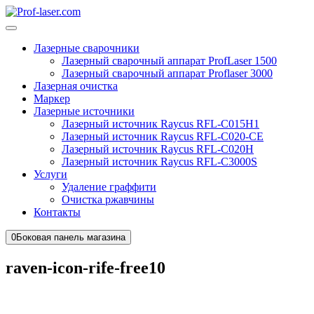
Лазерные сварочники
Лазерный сварочный аппарат ProfLaser 1500
Лазерный сварочный аппарат Proflaser 3000
Лазерная очистка
Маркер
Лазерные источники
Лазерный источник Raycus RFL-C015H1
Лазерный источник Raycus RFL-C020-CE
Лазерный источник Raycus RFL-C020H
Лазерный источник Raycus RFL-C3000S
Услуги
Удаление граффити
Очистка ржавчины
Контакты
0
Боковая панель магазина
raven-icon-rife-free10