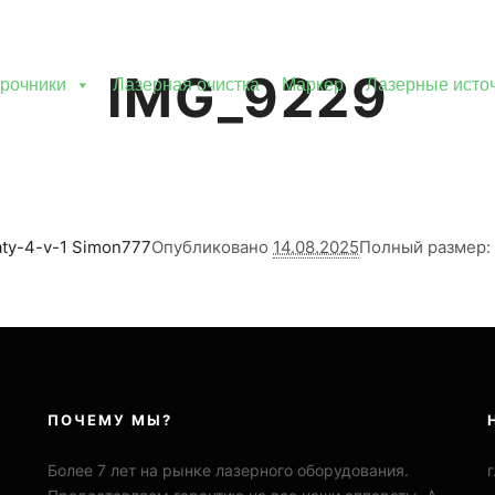
IMG_9229
рочники
Лазерная очистка
Маркер
Лазерные исто
ty-4-v-1
Simon777
Опубликовано
14.08.2025
Полный размер:
ПОЧЕМУ МЫ?
Более 7 лет на рынке лазерного оборудования.
г