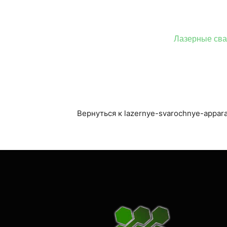
Лазерные сва
Вернуться к lazernye-svarochnye-appara