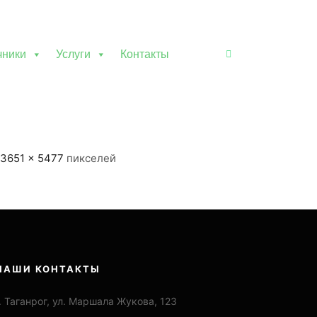
чники
Услуги
Контакты
Боковая панель ма
3651 × 5477
пикселей
НАШИ КОНТАКТЫ
. Таганрог, ул. Маршала Жукова, 123