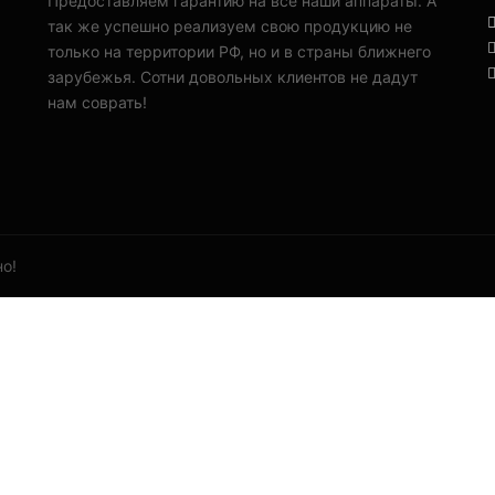
Предоставляем гарантию на все наши аппараты. А
так же успешно реализуем свою продукцию не
только на территории РФ, но и в страны ближнего
зарубежья. Сотни довольных клиентов не дадут
нам соврать!
о!