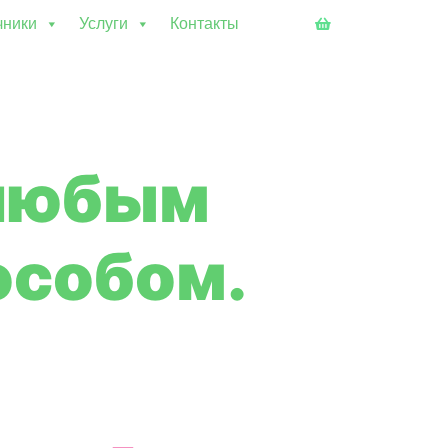
чники
Услуги
Контакты
 любым
особом.