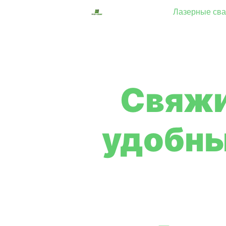
Лазерные сва
Свяжи
удобны