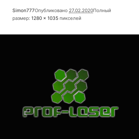
Simon777
Опубликовано
27.02.2020
Полный
размер:
1280 × 1035
пикселей